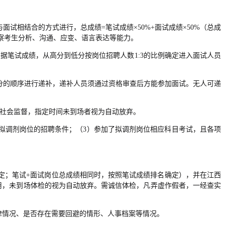
试相结合的方式进行，总成绩=笔试成绩×50%+面试成绩×50%（总成
察考生分析、沟通、应变、语言表达等能力。
根据笔试成绩，从高分到低分按岗位招聘人数1:3的比例确定进入面试人员
分的顺序进行递补，递补人员须通过资格审查后方能参加面试。无人可递
受社会监督，指定时间未到场者视为自动放弃。
合拟调剂岗位的招聘条件；（3）参加了拟调剂岗位相应科目考试，且各项
确定；笔试+面试岗位总成绩相同时，按照笔试成绩排名确定），并在江西
聘用，未到场体检的视为自动放弃。需诚信体检，凡弄虚作假者，一经查实
律情况、是否存在需要回避的情形、人事档案等情况。