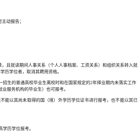
时主动报告；
读，且就读期间人事关系（个人人事档案、工资关系）和组织关系转入就
相应学历学位者，取消其聘用资格。
一招生的普通高校毕业生离校时和在国家规定的2年择业期内未落实工作
就业服务机构的毕业生）也可报考。
既不能以其尚未取得的国（境）外学历学位证书进行报考，也不能以其已
。
高学历学位报考。