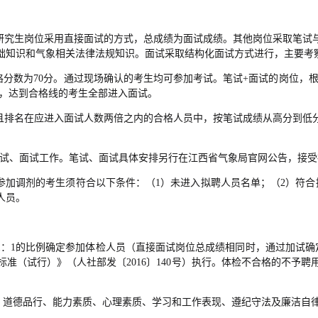
研究生岗位采用直接面试的方式，总成绩为面试成绩。其他岗位采取笔试与面
础知识和气象相关法律法规知识。面试采取结构化面试方式进行，主要考
格分数为70分。通过现场确认的考生均可参加考试。笔试+面试的岗位，
位，达到合格线的考生全部进入面试。
试且排名在应进入面试人数两倍之内的合格人员中，按笔试成绩从高分到低
开展笔试、面试工作。笔试、面试具体安排另行在江西省气象局官网公告，接
参加调剂的考生须符合以下条件：（1）未进入拟聘人员名单；（2）符
人员。
1：1的比例确定参加体检人员（直接面试岗位总成绩相同时，通过加试
准（试行）》（人社部发〔2016〕140号）执行。体检不合格的不予
质、道德品行、能力素质、心理素质、学习和工作表现、遵纪守法及廉洁自