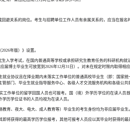
构成回避关系的岗位。考生与招聘单位工作人员有亲属关系的，应当在报名
2026年版）》设置。
研究生入学考试，在国内普通高等学校或承担研究生教育任务的科研机构就
生（应届博士毕业生可放宽到2026年12月31日）。对未在规定时限内取得
业生就业协议且在择业期内未落实工作单位
的
普通高校毕业生（即：国家统
主管部门、毕业生就业指导服务中心、各级人才交流服务机构和各级公共
落实工作单位
的
留学回国人员也可报考。国（境）外学历学位的在读人员
外学历学位证书的人员均视为在读人员。
络教育、夜大、电大、成人教育等）毕业生的考生身份均为非应届毕业生
以其即将获得的最高学历学位报考，其他可报考人员应以其毕业时获得的最