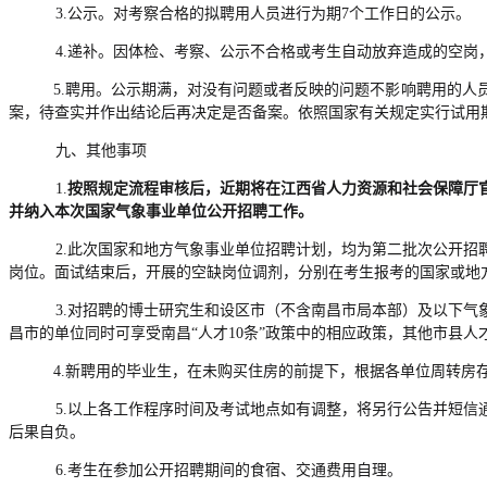
3.公示。对考察合格的拟聘用人员进行为期7个工作日的公示。
4.递补。因体检、考察、公示不合格或考生自动放弃造成的空
5.聘用。公示期满，对没有问题或者反映的问题不影响聘用的
案，待查实并作出结论后再决定是否备案。依照国家有关规定实行试用
九、其他事项
1.
按照规定流程审核后，近期将在江西省人力资源和社会保障厅
并纳入本次国家气象事业单位公开招聘工作。
2.此次国家和地方气象事业单位招聘计划，均为第二批次公开
岗位。面试结束后，开展的空缺岗位调剂，分别在考生报考的国家或地
3.对招聘的博士研究生和设区市（不含南昌市局本部）及以下
昌市的单位同时可享受南昌“人才10条”政策中的相应政策，其他市县
4.新聘用的毕业生，在未购买住房的前提下，根据各单位周转房
5.以上各工作程序时间及考试地点如有调整，将另行公告并短
后果自负。
6.考生在参加公开招聘期间的食宿、交通费用自理。