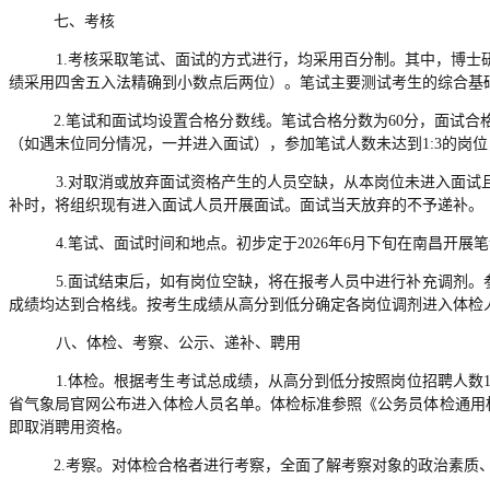
七、考核
1.考核采取笔试、面试的方式进行，均采用百分制。其中，博士
绩采用四舍五入法精确到小数点后两位）。笔试主要测试考生的综合基
2.笔试和面试均设置合格分数线。笔试合格分数为60分，面试合
（如遇末位同分情况，一并进入面试），参加笔试人数未达到1:3的岗
3.对取消或放弃面试资格产生的人员空缺，从本岗位未进入面
补时，将组织现有进入面试人员开展面试。面试当天放弃的不予递补。
4.笔试、面试时间和地点。初步定于2026年6月下旬在南昌
5.面试结束后，如有岗位空缺，将在报考人员中进行补充调剂。
成绩均达到合格线。按考生成绩从高分到低分确定各岗位调剂进入体检
八、体检、考察、公示、递补、聘用
1.体检。根据考生考试总成绩，从高分到低分按照岗位招聘人数
省气象局官网公布进入体检人员名单。体检标准参照《公务员体检通用标
即取消聘用资格。
2.考察。对体检合格者进行考察，全面了解考察对象的政治素