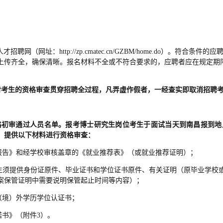
网址：http://zp.cmatec.cn/GZBM/home.do）。符
上传齐全，确保清晰。报名材料不全或不符合要求的，应聘者应在规定期
对考生的资格审查贯穿招聘全过程，凡弄虚作假者，一经查实即取消招聘
格初审通过人员名单。报考博士研究生岗位考生于面试当天到南昌报到地
，提供以下材料进行资格审查：
证报告》和经学校审核盖章的《就业推荐表》（或就业推荐证明）；
位的考生须提供身份证原件、毕业证书和学位证书原件、有关证明（原毕业
案保管证明中需要说明保管起止时间等内容）；
（境）外学历学位认证书；
诺书》（附件3）。