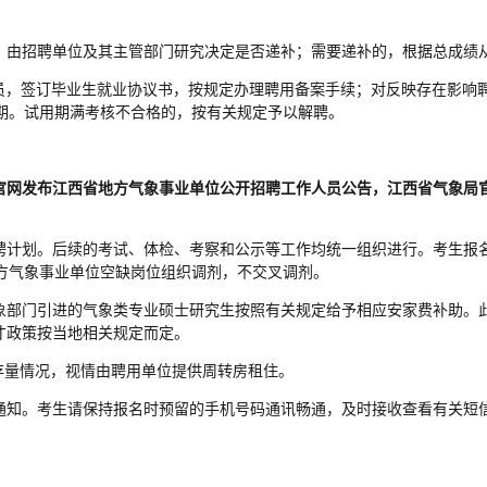
岗，由招聘单位及其主管部门研究决定是否递补；需要递补的，根据总成绩
人员，签订毕业生就业协议书，按规定办理聘用备案手续；对反映存在影响
期。试用期满考核不合格的，按有关规定予以解聘。
官网发布江西省地方气象事业单位公开招聘工作人员公告，江西省气象局
招聘计划。后续的考试、体检、考察和公示等工作均统一组织进行。考生报
方气象事业单位空缺岗位组织调剂，不交叉调剂。
气象部门引进的气象类专业硕士研究生按照有关规定给予相应安家费补助。
人才政策按当地相关规定而定。
存量情况，视情由聘用单位提供周转房租住
。
信通知。考生请保持报名时预留的手机号码通讯畅通，及时接收查看有关短