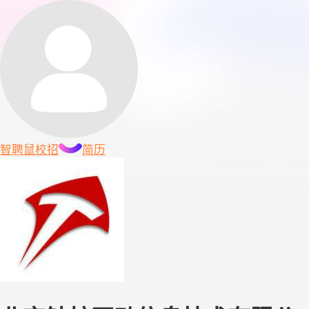
智聘鼠
校招
简历