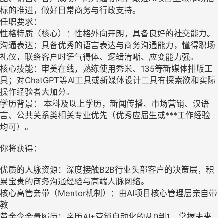
标的推进，做好日常商务与行政支持。
任职要求：
性格特质（核心）：性格外向开朗，具备良好的社交能力。
沟通表达：具备优秀的语言表达与商务沟通能力，懂得职场
礼仪，联络客户时语气得体、逻辑清晰、应变能力强。
核心技能：审美在线，熟练使用秀米、135等新媒体排版工
具；对ChatGPT等AI工具或新媒体设计工具有探索欲和实际
操作经验者大加分。
学历背景： 本科及以上学历，新闻传播、市场营销、汉语
言、公共关系类相关专业优先（优秀应届生或***工作经验
均可）。
你将获得：
优质的人脉资源：深度接触B2B行业头部客户的决策层，积
累宝贵的商务沟通经验与高端人脉网络。
核心高管亲带（Mentor机制）：由AI项目核心管理层亲自带
教
黄金含金量履历：亲历AI+营销自动化的从0到1，掌握未来