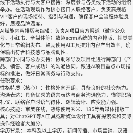
线下活动执行与大客户接待：深度参与各类线下活动的组织
举办。在活动现场作为核心接口人联络客户，负责高规格
VIP客户的现场接待、指引与沟通，确保客户全流程体验良
好，展现品牌温度。
AI赋能内容排版与编辑：负责AI项目官方渠道（微信公众
号、小红书、全媒体等）致趣scrm系统的内容排版、视觉美
化与日常编辑发布。鼓励使用AI工具提升内容产出效率，确
保输出符合科技感与品牌调性。
跨部门协同与总办支持：协助领导及项目组进行跨部门（产
品、销售、客户成功）的沟通协同，跟进AI项目重点市场指
标的推进，做好日常商务与行政支持。
任职要求：
性格特质（核心）：性格外向开朗，具备良好的社交能力。
沟通表达：具备优秀的语言表达与商务沟通能力，懂得职场
礼仪，联络客户时语气得体、逻辑清晰、应变能力强。
核心技能：审美在线，熟练使用秀米、135等新媒体排版工
具；对ChatGPT等AI工具或新媒体设计工具有探索欲和实际
操作经验者大加分。
学历背景： 本科及以上学历，新闻传播、市场营销、汉语