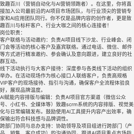
致趣百川（营销自动化与AI营销领跑者）。在这里，你将直
接加入公司最前沿的AI项目市场团队，与行业顶尖的营销专
家和AI应用团队同行。你不仅是品牌内容的创作者，更是致
趣百川与标杆客户、行业大咖之间的核心连接者！
岗位职责：
客户联络与活动邀约：负责AI项目线下沙龙、行业峰会、闭
门会等活动的核心客户及嘉宾联络。通过电话、微信、邮件
等方式进行精准邀约、参会确认及意向跟进，建立良好的社
群互动。
线下活动执行与大客户接待：深度参与各类线下活动的组织
举办。在活动现场作为核心接口人联络客户，负责高规格
VIP客户的现场接待、指引与沟通，确保客户全流程体验良
好，展现品牌温度。
AI赋能内容排版与编辑：负责AI项目官方渠道（微信公众
号、小红书、全媒体等）致趣scrm系统的内容排版、视觉美
化与日常编辑发布。鼓励使用AI工具提升内容产出效率，确
保输出符合科技感与品牌调性。
跨部门协同与总办支持：协助领导及项目组进行跨部门（产
品、销售、客户成功）的沟通协同，跟进AI项目重点市场指