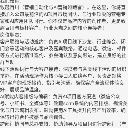
我们是谁：
致趣百川（营销自动化与AI营销领跑者）。在这里，你将直
接加入公司最前沿的AI项目市场团队，与行业顶尖的营销专
家和AI应用团队同行。你不仅是品牌内容的创作者，更是致
趣百川与标杆客户、行业大咖之间的核心连接者！
岗位职责：
客户联络与活动邀约：负责AI项目线下沙龙、行业峰会、闭
门会等活动的核心客户及嘉宾联络。通过电话、微信、邮件
等方式进行精准邀约、参会确认及意向跟进，建立良好的社
群互动。
线下活动执行与大客户接待：深度参与各类线下活动的组织
举办。在活动现场作为核心接口人联络客户，负责高规格
VIP客户的现场接待、指引与沟通，确保客户全流程体验良
好，展现品牌温度。
AI赋能内容排版与编辑：负责AI项目官方渠道（微信公众
号、小红书、全媒体等）致趣scrm系统的内容排版、视觉美
化与日常编辑发布。鼓励使用AI工具提升内容产出效率，确
保输出符合科技感与品牌调性。
跨部门协同与总办支持：协助领导及项目组进行跨部门（产