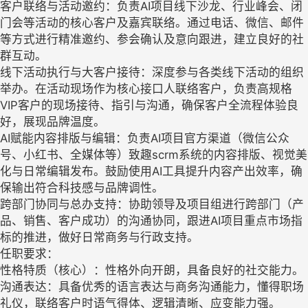
客户联络与活动邀约：负责AI项目线下沙龙、行业峰会、闭
门会等活动的核心客户及嘉宾联络。通过电话、微信、邮件
等方式进行精准邀约、参会确认及意向跟进，建立良好的社
群互动。
线下活动执行与大客户接待：深度参与各类线下活动的组织
举办。在活动现场作为核心接口人联络客户，负责高规格
VIP客户的现场接待、指引与沟通，确保客户全流程体验良
好，展现品牌温度。
AI赋能内容排版与编辑：负责AI项目官方渠道（微信公众
号、小红书、全媒体等）致趣scrm系统的内容排版、视觉美
化与日常编辑发布。鼓励使用AI工具提升内容产出效率，确
保输出符合科技感与品牌调性。
跨部门协同与总办支持：协助领导及项目组进行跨部门（产
品、销售、客户成功）的沟通协同，跟进AI项目重点市场指
标的推进，做好日常商务与行政支持。
任职要求：
性格特质（核心）：性格外向开朗，具备良好的社交能力。
沟通表达：具备优秀的语言表达与商务沟通能力，懂得职场
礼仪，联络客户时语气得体、逻辑清晰、应变能力强。