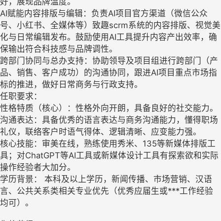
好，展现品牌温度。
AI赋能内容排版与编辑：负责AI项目官方渠道（微信公众
号、小红书、全媒体等）致趣scrm系统的内容排版、视觉美
化与日常编辑发布。鼓励使用AI工具提升内容产出效率，确
保输出符合科技感与品牌调性。
跨部门协同与总办支持：协助领导及项目组进行跨部门（产
品、销售、客户成功）的沟通协同，跟进AI项目重点市场指
标的推进，做好日常商务与行政支持。
任职要求：
性格特质（核心）：性格外向开朗，具备良好的社交能力。
沟通表达：具备优秀的语言表达与商务沟通能力，懂得职场
礼仪，联络客户时语气得体、逻辑清晰、应变能力强。
核心技能：审美在线，熟练使用秀米、135等新媒体排版工
具；对ChatGPT等AI工具或新媒体设计工具有探索欲和实际
操作经验者大加分。
学历背景： 本科及以上学历，新闻传播、市场营销、汉语
言、公共关系类相关专业优先（优秀应届生或***工作经验
均可）。