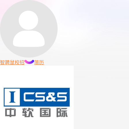
智聘鼠
校招
简历