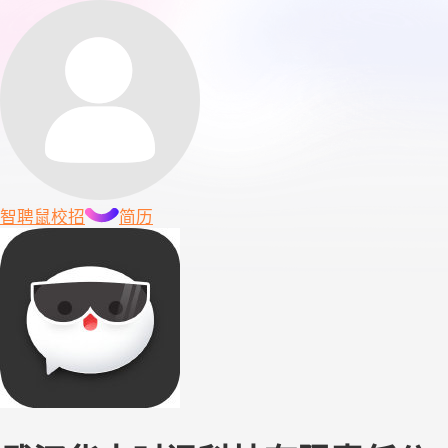
智聘鼠
校招
简历