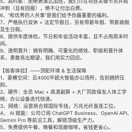
5、高时薪：拒绝表演式加班，我们只在项目关键节点并肩
冲刺（且有回报），绝不让付出白费。
6、“和优秀的人共事”是我们给予你最重要的福利。
7、严格执行双休 + 法定节假日，另有带薪年假、带薪病假
及生日假。
8、提供年度体检。节日和年会活动丰富，且不占用周末时
间。
9、透明晋升：拥有明确、可量化的绩效、职级和晋升体
系，勇敢亮出期望，我们用实力回应。
【极客体验】——顶配环境 & 生活保障
1、豪横空间：近4000平超大智能办公场所，告别拥挤压
抑。
2、硬件：全员 Mac + 高清副屏 + 大厂同款保友人体工学
椅，办公设备迭代快速。
3、网络：运营商合规国际专线，万兆光纤直连工位。
4、 AI 赋能：公司订阅 ChatGPT Business、OpenAI API、
Gemini Pro 等前沿工具，解锁顶级生产力。
5、免费提供午餐、晚餐和现磨咖啡，省钱更省心。