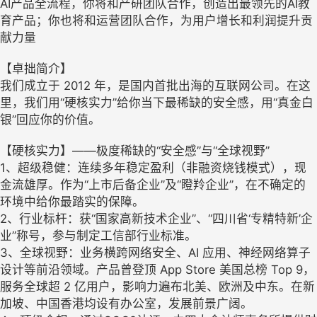
AI产品全流程，你将和产研团队合作，创造出最领先的AI教
育产品；你也将和运营团队合作，为用户增长和利润提升贡
献力量
【卓拙简介】
我们成立于 2012 年，是国内首批出海的互联网公司。在这
里，我们用“硬核实力”给你当下最稀缺的安全感，用“真金白
银”回应你的价值。
【硬核实力】——极度稀缺的“安全感”与“全球视野”
1、超级稳健：连续多年稳定盈利（非融资烧钱模式），现
金流雄厚。作为“上市后备企业”及“瞪羚企业”，在不确定的
环境中给你最踏实的保障。
2、行业标杆：获“国家高新技术企业”、“四川省‘专精特新’企
业”称号，参与制定工信部行业标准。
3、全球视野：业务横跨网络安全、AI 应用、神经网络算子
设计等前沿领域。产品曾登顶 App Store 美国总榜 Top 9，
服务全球超 2 亿用户，影响力遍布北美、欧洲及中东。在新
加坡、中国香港均设有办公室，发展前景广阔。