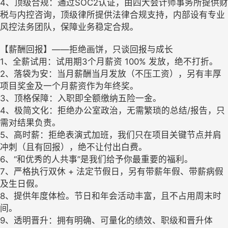
4、顶级合规：通过SOC2认证，由四大会计师事务所提供财
税与内控咨询，顶级律所提供法律合规支持，内部设有专业
风控法务团队，保障业务稳定合规。
【薪酬回报】——拒绝画饼，只谈回报与成长
1、全薪试用：试用期3个月薪资 100% 发放，绝不打折。
2、落袋为安：当月薪酬当月发放（不压工资），另有丰厚
项目奖金及一个月薪资作为年终奖。
3、顶格保障：入职即全额缴纳五险一金。
4、极简文化：拒绝办公室政治，无需繁琐的总结/报告，只
需对结果负责。
5、高时薪：拒绝表演式加班，我们只在项目关键节点并肩
冲刺（且有回报），绝不让付出白费。
6、“和优秀的人共事”是我们给予你最重要的福利。
7、严格执行双休 + 法定节假日，另有带薪年假、带薪病假
及生日假。
8、提供年度体检。节日和年会活动丰富，且不占用周末时
间。
9、透明晋升：拥有明确、可量化的绩效、职级和晋升体