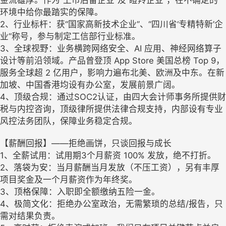
金流雄厚。作为“上市后备企业”及“瞪羚企业”，在不确定的
环境中给你最踏实的保障。
2、行业标杆：获“国家高新技术企业”、“四川省‘专精特新’企
业”称号，参与制定工信部行业标准。
3、全球视野：业务横跨网络安全、AI 应用、神经网络算子
设计等前沿领域。产品曾登顶 App Store 美国总榜 Top 9，
服务全球超 2 亿用户，影响力遍布北美、欧洲及中东。在新
加坡、中国香港均设有办公室，发展前景广阔。
4、顶级合规：通过SOC2认证，由四大会计师事务所提供财
税与内控咨询，顶级律所提供法律合规支持，内部设有专业
风控法务团队，保障业务稳定合规。
【薪酬回报】——拒绝画饼，只谈回报与成长
1、全薪试用：试用期3个月薪资 100% 发放，绝不打折。
2、落袋为安：当月薪酬当月发放（不压工资），另有丰厚
项目奖金及一个月薪资作为年终奖。
3、顶格保障：入职即全额缴纳五险一金。
4、极简文化：拒绝办公室政治，无需繁琐的总结/报告，只
需对结果负责。