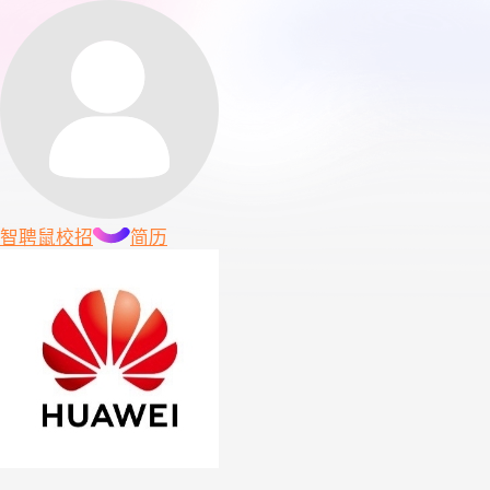
智聘鼠
校招
简历