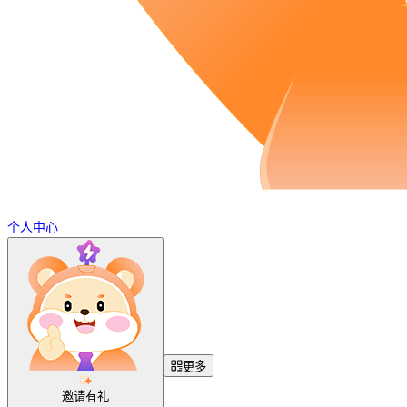
个人中心
更多
邀请有礼