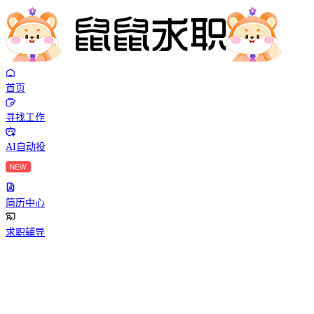
首页
寻找工作
AI自动投
简历中心
求职辅导