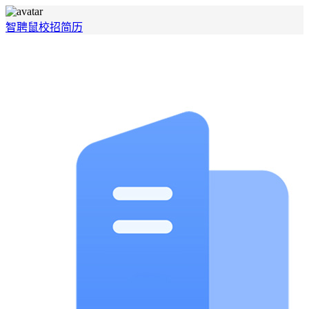
智聘鼠
校招
简历