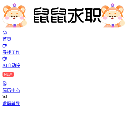
首页
寻找工作
AI自动投
简历中心
求职辅导