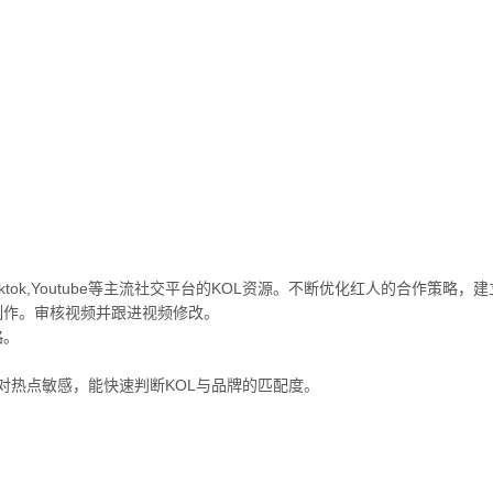
,Tiktok,Youtube等主流社交平台的KOL资源。不断优化红人的合作策
容制作。审核视频并跟进视频修改。
略。
广。网感强，对热点敏感，能快速判断KOL与品牌的匹配度。