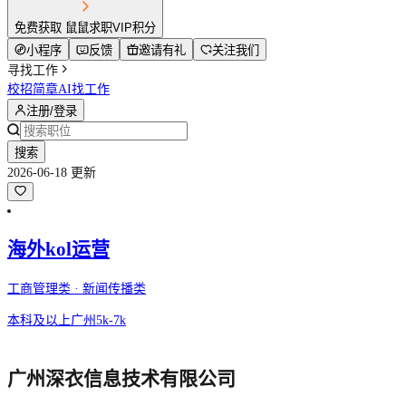
免费获取 鼠鼠求职VIP积分
小程序
反馈
邀请有礼
关注我们
寻找工作
校招简章
AI找工作
注册/登录
搜索
2026-06-18 更新
海外kol运营
工商管理类 · 新闻传播类
本科及以上
广州
5k-7k
广州深衣信息技术有限公司