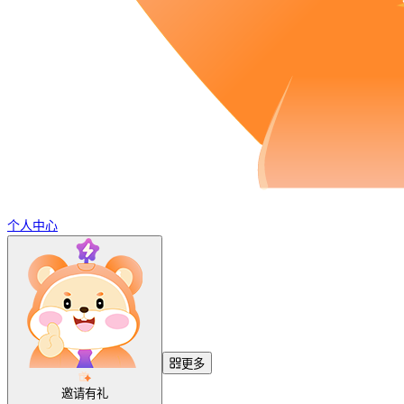
个人中心
更多
邀请有礼