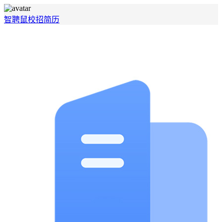
智聘鼠
校招
简历