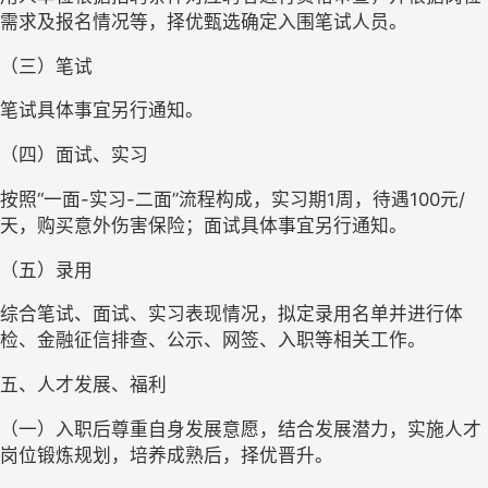
需求及报名情况等，择优甄选确定入围笔试人员。
（三）笔试
笔试具体事宜另行通知。
（四）面试、实习
按照“一面
-
实习
-
二面”流程构成，实习期
1
周，待遇
100
元
/
天，购买意外伤害保险；面试具体事宜另行通知。
（五）录用
综合笔试、面试、实习表现情况，拟定录用名单并进行体
检、金融征信排查、公示、网签、入职等相关工作。
五、人才发展、福利
（一）入职后尊重自身发展意愿，结合发展潜力，实施人才
岗位锻炼规划，培养成熟后，择优晋升。