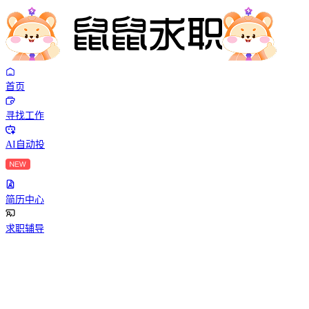
首页
寻找工作
AI自动投
简历中心
求职辅导