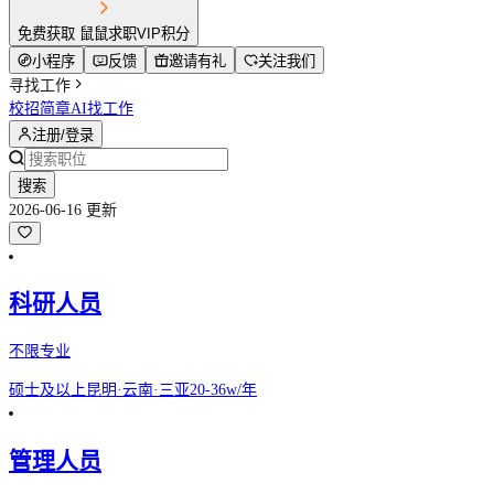
免费获取 鼠鼠求职VIP积分
小程序
反馈
邀请有礼
关注我们
寻找工作
校招简章
AI找工作
注册/登录
搜索
2026-06-16 更新
科研人员
不限专业
硕士及以上
昆明·云南·三亚
20-36w/年
管理人员