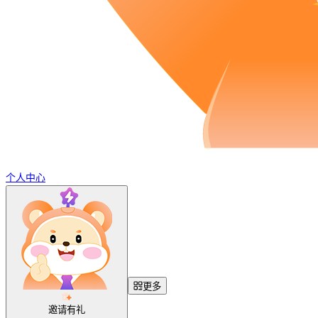
个人中心
更多
邀请有礼