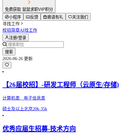
免费获取 鼠鼠求职VIP积分
小程序
反馈
邀请有礼
关注我们
寻找工作
校招简章
AI找工作
注册/登录
搜索
2026-06-26 更新
【26届校招】-研发工程师（云原生/存储)
计算机类 · 电子信息类
硕士及以上
北京
20k-35k
优秀应届生招募-技术方向