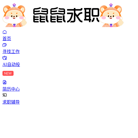
首页
寻找工作
AI自动投
简历中心
求职辅导