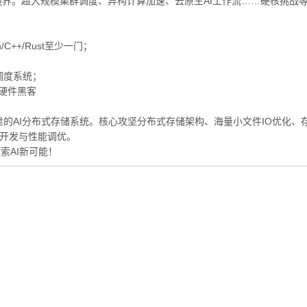
命边界。超大规模集群调度、异构计算加速、云原生AI工作流……硬核挑战
C++/Rust至少一门；
调度系统；
的硬件黑客
AI分布式存储系统。核心攻坚分布式存储架构、海量小文件IO优化、存算
存储开发与性能调优。
索AI新可能！