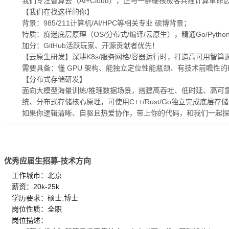
我们专注智算云（AI+Cloud），正与一群硬核极客共推计算革
【我们在找这样的你】
背景：985/211计算机/AI/HPC等相关专业 硕博背景；
特质：痴迷底层原理（OS/分布式/编译/云原生），精通Go/Python/
加分：GitHub活跃玩家、开源贡献者优先！
【云原生研发】深耕K8s/服务网格/容器运行时，打造高可用智算
需要具备：懂 GPU 架构、能独立定位性能瓶颈、有技术前瞻性
【分布式存储研发】
面向大模型海量训练/推理数据场景，搭建高吞吐、低时延、高可靠的
统、分布式存储核心原理，可使用C++/Rust/Go独立完成底层
如果你逻辑清晰、自驱且热爱协作，带上你的代码，和我们一起探
优秀应届生招募-技术方向
工作城市：北京
薪资：20k-25k
学历要求：硕士,博士
岗位性质：全职
岗位描述：