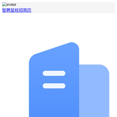
智聘鼠
校招
简历