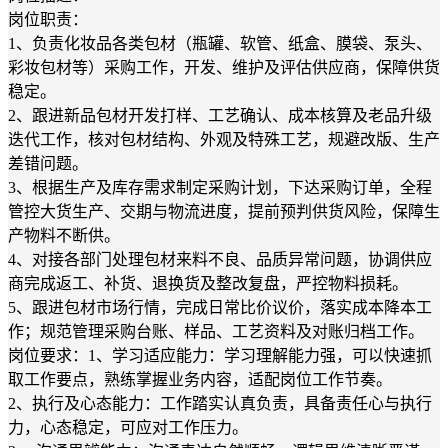
岗位职责：
1、负责化妆品各类包材（瓶罐、软管、纸盒、膜袋、泵头、
彩妆包材等）采购工作，开发、维护及评估供应商，保障供货
稳定。
2、跟进新品包材开发打样、工艺确认、成本核算及老品升级
迭代工作，核对包材结构、外观及特殊工艺，规避改版、生产
差错问题。
3、根据生产及库存需求制定采购计划，下达采购订单，全程
管控大货生产、交期与物流进度，提前预判供货风险，保障生
产物料不断供。
4、对接各部门处理包材来料不良、品质异常问题，协调供应
商完成返工、补货、退换货及整改复盘，严控物料损耗。
5、跟进包材市场行情，完成日常比价议价，落实成本降本工
作；规范管理采购台账、样品、工艺资料及对账归档工作。
岗位要求：1、学习适应能力：学习理解能力强，可以快速抓
取工作要点，熟练掌握业务内容，适配岗位工作节奏。
2、执行及心态能力：工作踏实认真负责，具备责任心与执行
力，心态稳定，可应对工作压力。