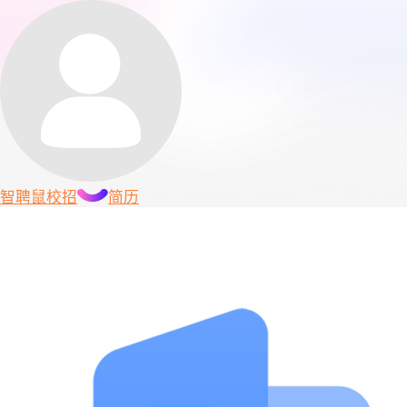
智聘鼠
校招
简历