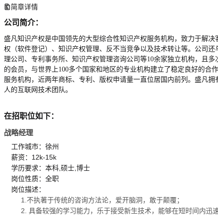
简章详情
公司简介：
盛凡知识产权是中国领先的大型综合性知识产权服务机构，致力于解决
权（软件登记）、知识产权管理、反不当竞争以及技术转让等。公司还与
理公司、专利事务所、知识产权管理咨询公司等10余家独立机构，且多次
的会员，与世界上100多个国家和地区的专业机构建立了稳定良好的
服务机构，近两年商标、专利、版权申请量一直位居国内前列。盛凡拥有
人的互联网技术团队。
在招职位如下：
战略经理
工作城市：徐州
薪资：12k-15k
学历要求：本科,硕士,博士
岗位性质：全职
岗位描述：
1.不执著于传统的咨询方法论，爱开脑洞，敢于颠覆；
2. 具备较强的学习能力，乐于接受新生技术，能够在短时间内