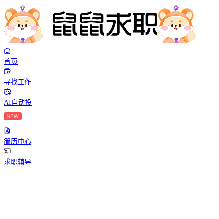
首页
寻找工作
AI自动投
简历中心
求职辅导