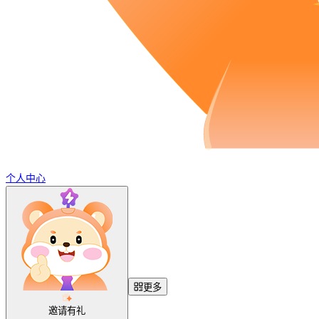
个人中心
更多
邀请有礼