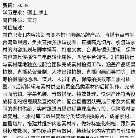
薪资：3k-3k
学历要求：硕士,博士
岗位性质：实习
岗位描述：
岗位职责1.内容策划与脚本撰写围绕品牌产品、直播节点与平
台流量规则，负责直播预热短视频、直播高光切片、引流短素
材的内容策划与脚本撰写，打磨文案、台词与镜头逻辑，保障
内容兼具传播性与电商转化属性，匹配平台调性。2.拍摄执行
与素材落地独立或配合团队完成素材拍摄工作，涵盖产品场景
拍摄、直播花絮录制、人物出镜拍摄、直播间画面导拍等；统
筹拍摄前的场地、道具、人员准备，保障拍摄效率与素材质
量。3.后期剪辑与素材供应负责全品类素材的后期制作，完成
画面剪辑、字幕包装、音效搭配、特效处理，快速产出符合投
放标准的短视频及直播切片；配合直播团队完成日常及大促期
间的素材供给，实时跟进直播进程整理高光片段，保障素材高
效复用。4.素材库与效果复盘分类整理拍摄原片、成品素材、
直播切片，搭建并维护内容素材库，做好标签化归档；跟踪素
材投放数据，定期复盘内容效果，持续优化内容方向与剪辑节