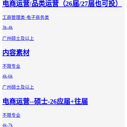
电商运营/品类运营（26届/27届也可投）
工商管理类·电子商务类
3k-4k
广州
硕士及以上
内容素材
不限专业
4k-6k
广州
硕士及以上
电商运营--硕士-26应届+往届
不限专业
4k-7k