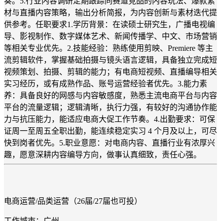
奏。5.行业内容调研定期跟踪同赛道竞品的内容玩法、爆款素
材与直播内容策略，输出分析简报，为内容创新与素材迭代提
供参考。任职要求1.学历背景：在读硕士研究生，广播电视编
导、影视制作、数字媒体艺术、新闻传播学、中文、市场营销
等相关专业优先。2.技能经验：熟练使用剪映、Premiere 等主
流剪辑软件，掌握基础拍摄与镜头语言逻辑，具备独立完成短
视频策划、拍摄、剪辑的能力；有电商短视频、直播编导相关
实习经历，或有成熟作品、账号运营经验者优先。3.能力素
养：具备良好的网感与内容敏感度，熟悉主流电商平台与内容
平台的流量逻辑；逻辑清晰，执行力强，有较好的沟通协作能
力与抗压能力，能适应电商大促工作节奏。4.出勤要求：可保
证周一至周五全职出勤，能连续稳定实习 4 个月及以上，可尽
快到岗者优先。5.职业意愿：对电商内容、直播行业有浓厚兴
趣，愿意深耕内容编导方向，做事认真细致，责任心强。
电商运营/品类运营（26届/27届也可投）
工作城市：广州