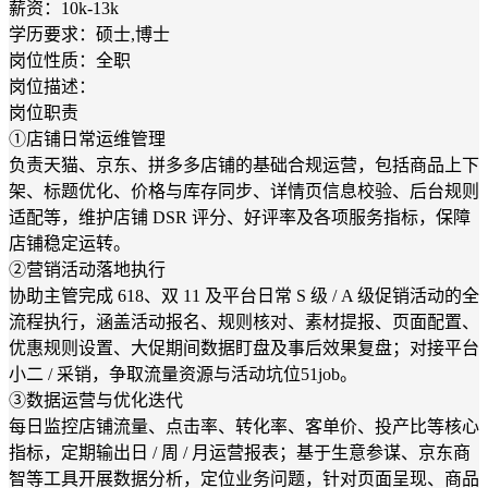
薪资：10k-13k
学历要求：硕士,博士
岗位性质：全职
岗位描述：
岗位职责
①店铺日常运维管理
负责天猫、京东、拼多多店铺的基础合规运营，包括商品上下
架、标题优化、价格与库存同步、详情页信息校验、后台规则
适配等，维护店铺 DSR 评分、好评率及各项服务指标，保障
店铺稳定运转。
②营销活动落地执行
协助主管完成 618、双 11 及平台日常 S 级 / A 级促销活动的全
流程执行，涵盖活动报名、规则核对、素材提报、页面配置、
优惠规则设置、大促期间数据盯盘及事后效果复盘；对接平台
小二 / 采销，争取流量资源与活动坑位51job。
③数据运营与优化迭代
每日监控店铺流量、点击率、转化率、客单价、投产比等核心
指标，定期输出日 / 周 / 月运营报表；基于生意参谋、京东商
智等工具开展数据分析，定位业务问题，针对页面呈现、商品