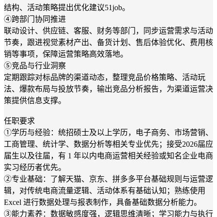
结构、活动策略提出优化建议51job。
④跨部门协同推进
联动设计、供应链、客服、财务等部门，同步运营需求与活动
节奏，跟进视觉素材产出、备货计划、售后体验优化、费用核
销等事项，保障运营策略高效落地。
⑤竞品与行业洞察
定期跟踪对标品牌的渠道动态，整理竞品价格策略、活动玩
法、爆款布局与投放节奏，输出竞品分析报告，为渠道运营决
策提供信息支撑。
任职要求
①学历与经验：统招硕士及以上学历，电子商务、市场营销、
工商管理、统计学、数据分析等相关专业优先；接受2026届应
届生以及往届，有 1 年以内电商运营相关经验或知名企业电商
实习经历者优先。
②专业基础：了解天猫、京东、拼多多平台基础规则与运营逻
辑，对传统电商流量逻辑、活动体系有基础认知；熟练使用
Excel 进行数据处理与报表制作，具备基础数据分析能力。
③能力素养：数据敏感度强，逻辑思维清晰；学习能力与执行