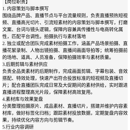
【岗位职责】
1. 内容策划与脚本撰写
围绕品牌产品、直播节点与平台流量规则，负责直播预热短视
频、直播高光切片、引流短素材的内容策划与脚本撰写，打磨
文案、台词与镜头逻辑，保障内容兼具传播性与电商转化属
性，匹配平台调性。拍摄执行与素材落地
2. 独立或配合团队完成素材拍摄工作，涵盖产品场景拍摄、直
播花絮录制、人物出镜拍摄、直播间画面导拍等；统筹拍摄前
的场地、道具、人员准备，保障拍摄效率与素材质量。
3.后期剪辑与素材供应
负责全品类素材的后期制作，完成画面剪辑、字幕包装、音效
搭配、特效处理，快速产出符合投放标准的短视频及直播切
片；配合直播团队完成日常及大促期间的素材供给，实时跟进
直播进程整理高光片段，保障素材高效复用。
4.素材库与效果复盘
分类整理拍摄原片、成品素材、直播切片，搭建并维护内容素
材库，做好标签化归档；跟踪素材投放数据，定期复盘内容效
果，持续优化内容方向与剪辑节奏。
5.行业内容调研