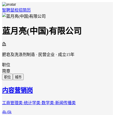
智聘鼠
校招
简历
蓝月亮(中国)有限公司
肥皂及洗涤剂制造 · 民营企业 · 成立15年
职位
简章
职位
城市
内容营销岗
工商管理类·统计学类·数学类·新闻传播类
4k-6k