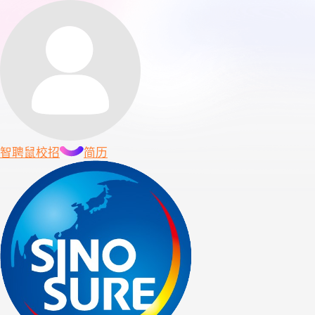
智聘鼠
校招
简历