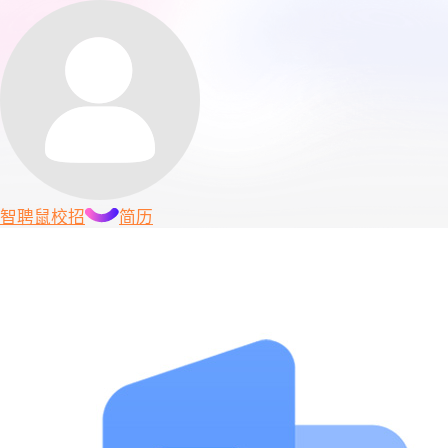
智聘鼠
校招
简历