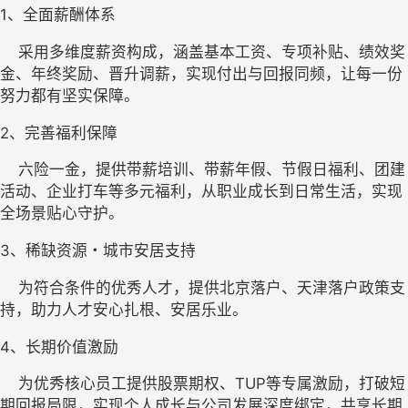
1、
全面薪酬体系
    采用多维度薪资构成，涵盖基本工资、专项补贴、绩效奖
金、年终奖励、晋升调薪，实现付出与回报同频，让每一份
努力都有坚实保障。
2、
完善福利保障
    六险一金
，提供带薪培训、带薪年假、节假日福利、团建
活动、企业打车等多元福利，从职业成长到日常生活，实现
全场景贴心守护。
3
、
稀缺资源・城市安居支持
    为符合条件的优秀人才，提供北京落户、天津落户政策支
持，助力人才安心扎根、安居乐业。
4、
长期价值激励
    为优秀核心员工提供股票期权、TUP等专属激励，打破短
期回报局限，实现个人成长与公司发展深度绑定，共享长期