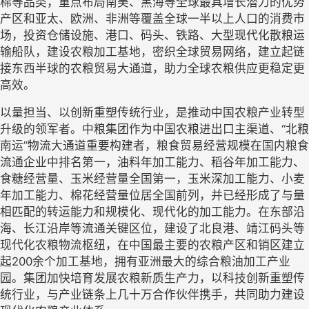
棉等品类，重点布局南美、黑海等全球最具增长潜力的优势
产区和亚太、欧洲、非洲等覆盖全球一半以上人口的消费市
场，投资仓储设施、港口、码头、铁路、大型现代化散粮运
输船队，建设农粮加工基地，密织全球贸易网络，建立起链
接东西半球的农粮贸易大通道，助力全球农粮供应更稳定更
高效。
以量担当、以创新重塑传统行业，是推动中国农粮产业转型
升级的领军者。中粮集团作为中国农粮进出口主渠道、“北粮
南运”物流大通道重要构建者，粮食贸易经营规模在国内粮食
流通企业中排名第一，油料年加工能力、稻谷年加工能力、
食糖经营量、玉米经营量全国第一，玉米深加工能力、小麦
年加工能力、棉花经营量位居全国前列，并已经形成了与量
相匹配的转运能力和规模化、现代化的加工能力。在东部沿
海、长江沿岸等流通关键区位，建设了北良港、靖江码头等
现代化农粮物流枢纽，在中国最主要的农粮产区和销区建立
起200余个加工基地，拥有亚洲最大的综合粮油加工产业
园。集团加快培育发展农粮新质生产力，以科技创新重塑传
统行业，与产业链条上几十万合作伙伴携手，共同助力建设