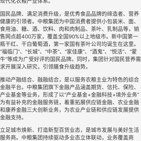
现代化农粮产业体系。
国民品牌、满足消费升级，是优秀食品品牌的缔造者、营养
健康的引领者。中粮集团为中国消费者提供小包装米、面、
食用油、糖、酒、饮料、肉和肉制品、茶叶、乳制品等，销
售网点超400万家，覆盖全国90%以上地级市。新中国第一
瓶干红、干白葡萄酒，第一家国有茶叶公司均诞生在这里。
“福临门”、“长城”、“中茶”、“家佳康”、“酒鬼”、“悦活”、“蒙
牛”等成为广受好评的国民品牌。同时，集团针对国民营养需
求开展深入研究，引领膳食升级趋势。
推动产融结合、融融结合，是以服务农粮主业为特色的综合
金融平台。中粮集团旗下金融产品涵盖期货、信托、保险、
产业基金等业务，形成了以“产业基金+金融科技+境外业务”
为有益补充的金融服务链，着重拓展供应链金融、农业金融
和康养金融三大创新业务，为农业产业链和供应链发展提供
金融支持。
立足城市焕新、打造新型百货业态，是城市发展与美好生活
服务商。中粮集团持续驱动多业态立体联动，业务覆盖商