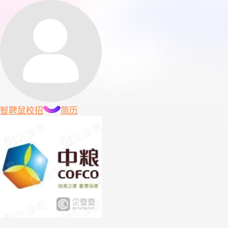
智聘鼠
校招
简历