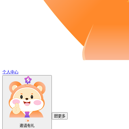
个人中心
更多
邀请有礼