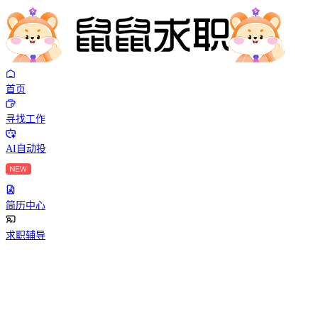
首页
寻找工作
AI自动投
简历中心
求职辅导