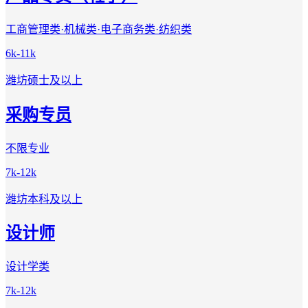
工商管理类·机械类·电子商务类·纺织类
6k-11k
潍坊
硕士及以上
采购专员
不限专业
7k-12k
潍坊
本科及以上
设计师
设计学类
7k-12k