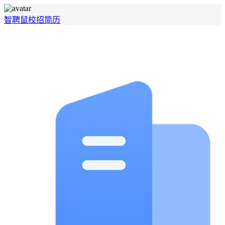
智聘鼠
校招
简历