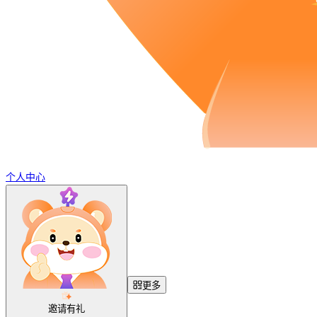
个人中心
更多
邀请有礼