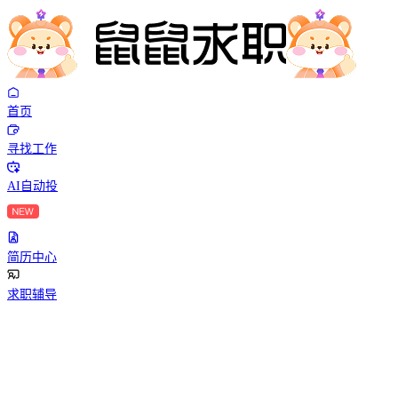
首页
寻找工作
AI自动投
简历中心
求职辅导