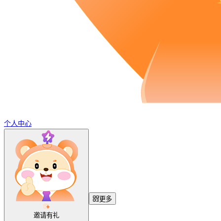
个人中心
更多
邀请有礼