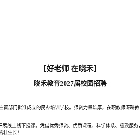
【
好老师
在晓禾
】
晓禾教育
202
7
届校园招聘
教育主管部门批准成立的民办培训学校。师资力量雄厚，在职教师深耕
，开展线上线下授课。凭借优秀师资、优质课程、科学体系、极致服
茁壮生长！