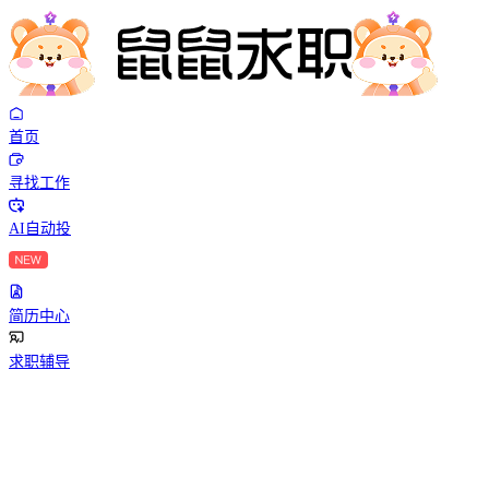
首页
寻找工作
AI自动投
简历中心
求职辅导