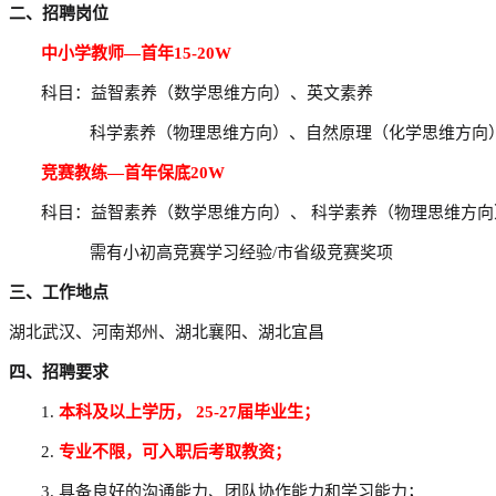
二、招聘岗位
中小学教师
—首年1
5-20
W
科目：益智素养（数学思维方向）、英文素养
科学素养（物理思维方向）、自然原理（化学思维方向
竞赛教练
—首年保底2
0
W
科目：益智素养（数学思维方向）、
科学素养（物理思维方向
需有小初高竞赛学习经验
/市省级竞赛奖项
三、
工作地点
湖北武汉、河南郑州、湖北襄阳
、
湖北宜昌
四、
招聘要求
1.
本科及以上学历，
2
5-27
届毕业生；
2.
专业不限，可入职后考取教资；
3. 具备良好的沟通能力、团队协作能力和学习能力；