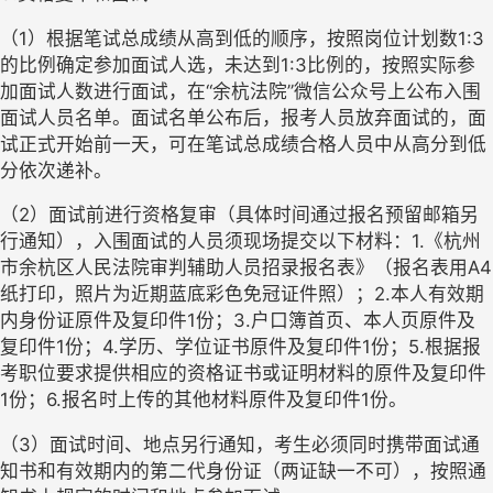
（1）根据笔试总成绩从高到低的顺序，按照岗位计划数1:3
的比例确定参加面试人选，未达到1:3比例的，按照实际参
加面试人数进行面试，在“余杭法院”微信公众号上公布入围
面试人员名单。面试名单公布后，报考人员放弃面试的，面
试正式开始前一天，可在笔试总成绩合格人员中从高分到低
分依次递补。
（2）面试前进行资格复审（具体时间通过报名预留邮箱另
行通知），入围面试的人员须现场提交以下材料：1.《杭州
市余杭区人民法院审判辅助人员招录报名表》（报名表用A4
纸打印，照片为近期蓝底彩色免冠证件照）；2.本人有效期
内身份证原件及复印件1份；3.户口簿首页、本人页原件及
复印件1份；4.学历、学位证书原件及复印件1份；5.根据报
考职位要求提供相应的资格证书或证明材料的原件及复印件
1份；6.报名时上传的其他材料原件及复印件1份。
（3）面试时间、地点另行通知，考生必须同时携带面试通
知书和有效期内的第二代身份证（两证缺一不可），按照通