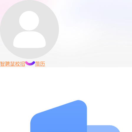
智聘鼠
校招
简历