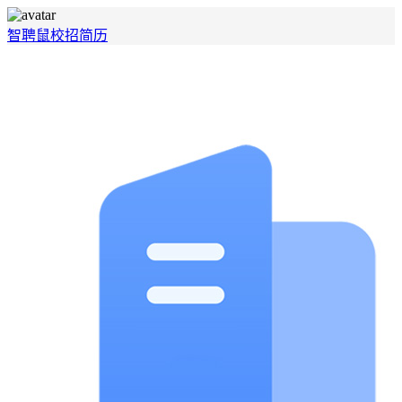
智聘鼠
校招
简历