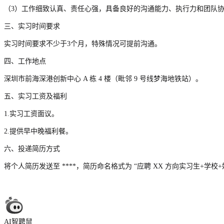
（3）工作细致认真、责任心强，具备良好的沟通能力、执行力和团队
三、实习时间要求
实习时间要求不少于3个月，特殊情况可提前沟通。
四、工作地点
深圳市前海深港创新中心 A 栋 4 楼（毗邻 9 号线梦海地铁站）。
五、实习工资及福利
1.实习工资面议。
2.提供早中晚福利餐。
六、投递简历方式
将个人简历发送至 ****，简历命名格式为 “应聘 XX 方向实习生+学校+
AI智聘鼠