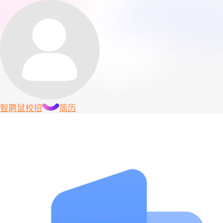
智聘鼠
校招
简历