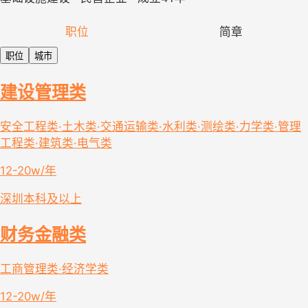
职位
简章
职位
城市
建设管理类
安全工程类·土木类·交通运输类·水利类·测绘类·力学类·管理
工程类·建筑类·电气类
12-20w/年
深圳
本科及以上
财务金融类
工商管理类·经济学类
12-20w/年