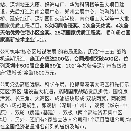
站、深圳地王大厦、妈湾电厂、华为科研楼等重大项目建
设，先后打造海南会展中心、郑州会展中心、陇海路特大
桥、延安红街、深圳国际交流学校、南京理工大学等一大批
国家优质工程项目。
8次问鼎鲁班奖、2次詹天佑奖、4次詹
天佑优秀住宅小区金奖、25项国家优质工程奖
，顺利通过
国
家高新技术企业
认定。
公司筑牢“核心区域谋发展”的布局思路，历经“十三五”战略
机遇期锻造，
施工产值达200亿
，
合同规模突破400亿
，位
列
深圳市500强企业第69位
，2021年共获得深圳市各级政
府“稳增长”奖励1600万元。
公司党委高瞻远瞩、科学布局，抢抓粤港澳大湾区和先行示
范区“双区”建设重大机遇，
紧随国家战略发展步伐，围绕京
津冀、长三角、大湾区、成渝板块形成“双核两翼，两轮两
极”市场战略规划，即双核（深圳+广州），双翼（华东+中
原），双轮（房建+基建），双极（两个高端资源集中区
域），另外，还拥有2家独立法人公司和
1
个项目管理公司,均
在全国经济总量排名前列的省份及城市。