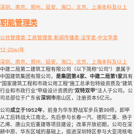
深圳、南京、郑州、延安、海口、北京、上海
本科及以上
职能管理类
公共管理类·工商管理类·新闻传播类·法学类·中文学类
12-20w/年
深圳、南京、郑州、延安、海口、北京、上海
本科及以上
中建二局第二建筑工程有限公司（以下简称“公司”）隶属于
中国建筑集团有限公司，
是集团第4家、中建二局第1家
具有
“国家建筑工程和市政公用工程”施工总承包特级资质及“建筑
行业和市政行业”甲级设计资质的“
双特双甲”
法人子公司。
公
司总部位于广东省
深圳市
南山区，注册资本
5
亿元。
公司
成立于1952年
，前身为华东野战军步兵第99师，卸甲
从工后转战大江南北，先后参与长春一汽、德阳二重、扬子
乙烯、唐山灾后重建等项目建设；改革开放初期，公司在深
耕中原、华东区域的基础上，挺进深圳特区参与大亚湾核电