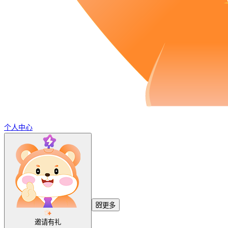
个人中心
更多
邀请有礼