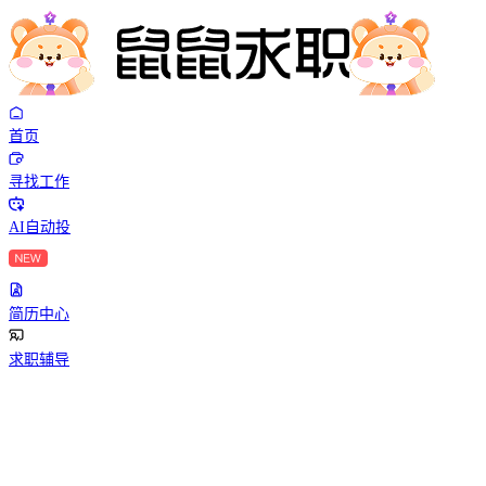
首页
寻找工作
AI自动投
简历中心
求职辅导