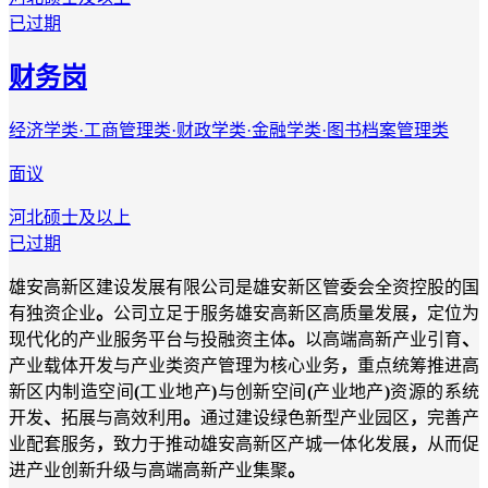
已过期
财务岗
经济学类·工商管理类·财政学类·金融学类·图书档案管理类
面议
河北
硕士及以上
已过期
雄安高新区建设发展有限公司是雄安新区管委会全资控股的国
有独资企业
。
公司立足于服务雄安高新区高质量发展
，
定位为
现代化的产业服务平台与投融资主体
。
以高端高新产业引育
、
产业载体开发与产业类资产管理为核心业务
，
重点统筹推进高
新区内制造空间
(
工业地产
)
与创新空间
(
产业地产
)
资源的系统
开发
、
拓展与高效利用
。
通过建设绿色新型产业园区
，
完善产
业配套服务
，
致力于推动雄安高新区产城一体化发展
，
从而促
进产业创新升级与高端高新产业集聚
。