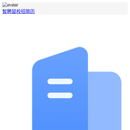
智聘鼠
校招
简历