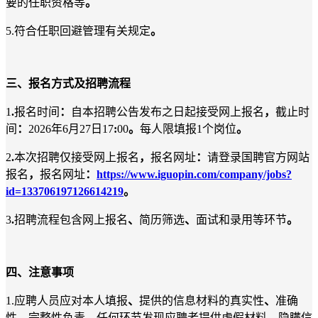
要的任职资格等
。
5.符合任职回避管理有关规定
。
三
、
报名方式及招聘流程
1
.
报名时间
：
自本招聘公告发布之日起接受网上报名
，
截止时
间
：
2026年6月27日17
:
00
。
每人限填报1个岗位
。
2
.
本次招聘仅接受网上报名
，
报名网址
：
请登录国聘官方网站
报名
，
报名网址
：
https://www.iguopin.com/company/jobs?
id=133706197126614219
。
3
.
招聘流程包含网上报名
、
简历筛选
、
面试和录用等环节
。
四
、
注意事项
1.应聘人员应对本人填报
、
提供的信息材料的真实性
、
准确
性
、
完整性负责
。
任何环节发现应聘者提供虚假材料
、
隐瞒信