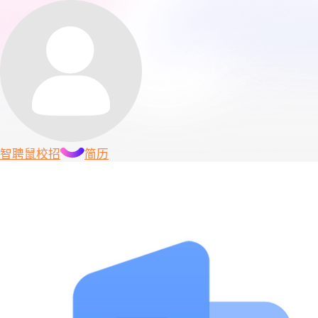
智聘鼠
校招
简历