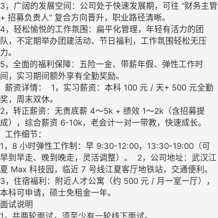
3，广阔的发展空间：公司处于快速发展期，可往 “财务主管
+ 招募负责人” 复合方向晋升，职业路径清晰。​
4，轻松愉悦的工作氛围：扁平化管理，年轻有活力的团
队，不定期举办团建活动、节日福利，工作氛围轻松无压
力。​
5，全面的福利保障：五险一金、带薪年假、弹性工作时
间，实习期间额外享有全勤奖励。​
薪资详情：​ 1，实习薪资：本科 100 元 / 天+ 500 元全勤
奖，周末双休。​
2，转正薪资：无责底薪 4～5k + 绩效 1～2k（含招募提
成），综合薪资 6-10k，老会计一对一带教，快速成长。​
工作细节：​
1，8 小时弹性工作制：早 9:30-12:00，13:30-19:00（可
早到早走、晚到晚走，灵活调整）。​ 2，公司地址：武汉江
夏 Max 科技园，临近 7 号线江夏客厅地铁站，交通便利。​
3，住宿福利：附近人才公寓（约 500 元 / 月一室一厅），
本科可申请，硕士免租金一年。​
面试说明​
1，共两轮面试，须至少有一轮线下面试。​