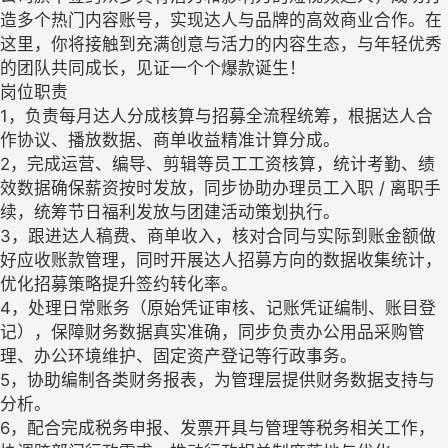
造多个热门内容账号，实现达人与品牌的高效商业合作。在
这里，你将接触到充满创意与活力的内容生态，与年轻优秀
的团队共同成长，见证一个个爆款诞生！​
岗位职责​
1，负责每月达人分成核算与招募全流程统筹，根据达人合
作协议、播放数据、商单收益精准计算分成。
2，完成运营、编导、剪辑等员工工资核算，统计考勤、绩
效数据确保薪资按时发放，同步协助办理员工入职 / 离职手
续，统筹节日福利发放与团建活动策划执行。​
3，跟进达人稿费、商单收入，核对合同与实际到账金额做
好应收账款管理，同时开展达人招募方向的数据收集统计，
优化招募策略提升签约转化率。​
4，处理日常账务（原始凭证审核、记账凭证编制、账目登
记），保障财务数据真实准确，同步负责办公用品采购管
理、办公环境维护、固定资产登记等行政事务。​
5，协助编制各类财务报表，为管理层提供财务数据支持与
分析。
6，配合完成税务申报、发票开具与管理等税务相关工作，