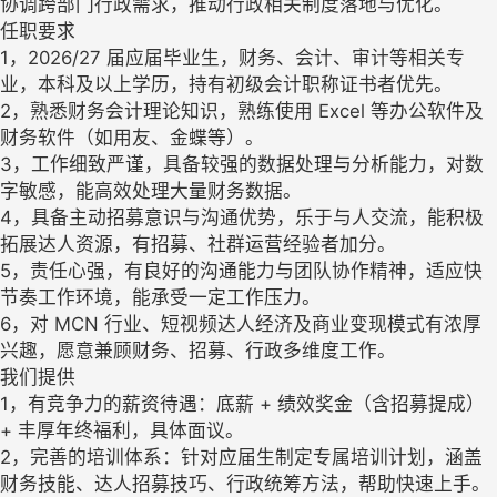
协调跨部门行政需求，推动行政相关制度落地与优化。​
任职要求​
1，2026/27 届应届毕业生，财务、会计、审计等相关专
业，本科及以上学历，持有初级会计职称证书者优先。​
2，熟悉财务会计理论知识，熟练使用 Excel 等办公软件及
财务软件（如用友、金蝶等）。​
3，工作细致严谨，具备较强的数据处理与分析能力，对数
字敏感，能高效处理大量财务数据。​
4，具备主动招募意识与沟通优势，乐于与人交流，能积极
拓展达人资源，有招募、社群运营经验者加分。​
5，责任心强，有良好的沟通能力与团队协作精神，适应快
节奏工作环境，能承受一定工作压力。​
6，对 MCN 行业、短视频达人经济及商业变现模式有浓厚
兴趣，愿意兼顾财务、招募、行政多维度工作。​
我们提供​
1，有竞争力的薪资待遇：底薪 + 绩效奖金（含招募提成）
+ 丰厚年终福利，具体面议。​
2，完善的培训体系：针对应届生制定专属培训计划，涵盖
财务技能、达人招募技巧、行政统筹方法，帮助快速上手。​