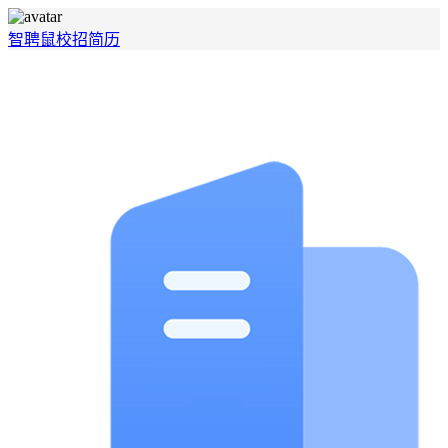
智聘鼠
校招
简历