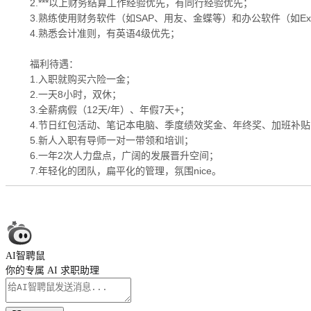
2.***以上财务结算工作经验优先，有同行经验优先；
3.熟练使用财务软件（如SAP、用友、金蝶等）和办公软件（如Exc
4.熟悉会计准则，有英语4级优先；
福利待遇：
1.入职就购买六险一金；
2.一天8小时，双休；
3.全薪病假（12天/年）、年假7天+；
4.节日红包活动、笔记本电脑、季度绩效奖金、年终奖、加班补
5.新人入职有导师一对一带领和培训；
6.一年2次人力盘点，广阔的发展晋升空间；
7.年轻化的团队，扁平化的管理，氛围nice。
AI智聘鼠
你的专属 AI 求职助理