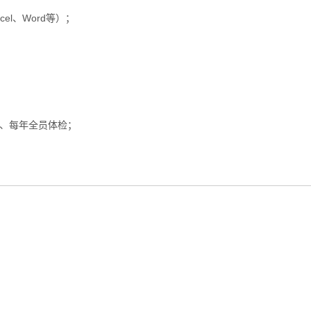
el、Word等）；
贴、每年全员体检；