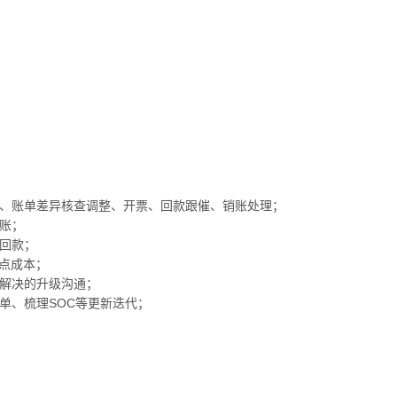
单、账单差异核查调整、开票、回款跟催、销账处理；
账；
金回款；
仓点成本；
法解决的升级沟通；
单、梳理SOC等更新迭代；