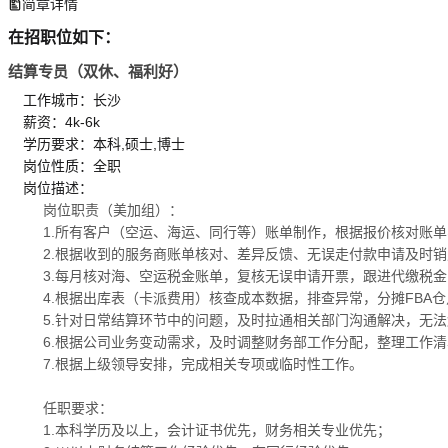
简章详情
在招职位如下：
结算专员（双休、福利好）
工作城市：长沙
薪资：4k-6k
学历要求：本科,硕士,博士
岗位性质：全职
岗位描述：
岗位职责（美加组）：
1.所有客户（空运、海运、同行等）账单制作，根据报价核对账
2.根据收到的服务商账单核对、差异反馈、无误走付款申请及时销
3.每月核对海、空运税金账单，复核无误申请开票，跟进代缴税
4.根据出库表（卡派费用）核查成本数据，排查异常，分摊FBA
5.针对日常结算环节中的问题，及时拉通相关部门沟通解决，无
6.根据公司业务变动需求，及时调整财务部工作分配，整理工作清
7.根据上级领导安排，完成相关专项或临时性工作。
任职要求：
1.本科学历及以上，会计证书优先，财务相关专业优先；