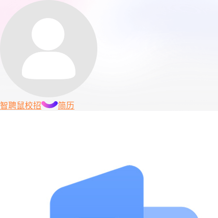
智聘鼠
校招
简历