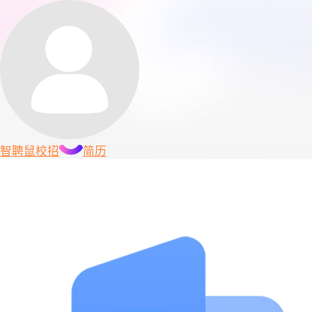
智聘鼠
校招
简历