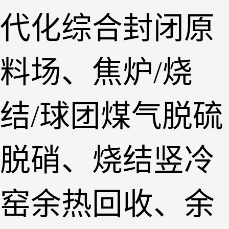
代化综合封闭原
料场、焦炉
/烧
结/球团煤气脱硫
脱硝、烧结竖冷
窑余热回收、余