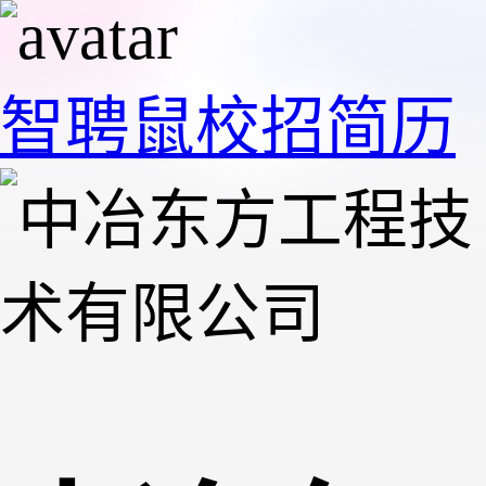
智聘鼠
校招
简历