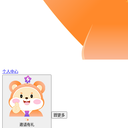
个人中心
更多
邀请有礼