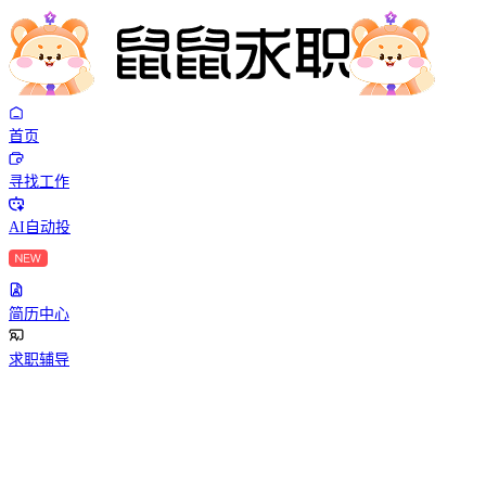
首页
寻找工作
AI自动投
简历中心
求职辅导