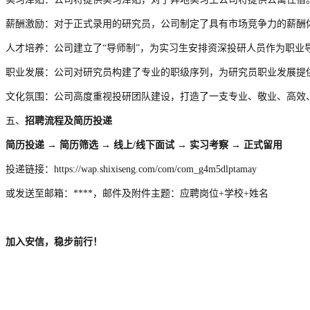
薪酬激励：对于正式录用的研究员，公司制定了具有市场竞争力的薪酬
人才培养：公司建立了“导师制”，为实习生安排资深投研人员作为职业
职业发展：公司对研究员构建了专业的职级序列，为研究员职业发展提
文化氛围：公司高度重视投研团队建设，打造了一支专业、敬业、高效
五、
招聘流程及简历
投递
简历投递 → 简历筛选 → 线上/线下面试 →
实习考察
→ 正式
留用
投递链接：https://wap.shixiseng.com/com/com_g4m5dlptamay
或发送至邮箱：****，邮件及附件主题：应聘岗位+学校+姓名
加入
安信
，
稳步前行
！