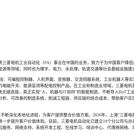
责三菱电机工业自动化（FA）事业在中国的业务，致力于为中国客户降
能源等领域；同时也为楼宇、电力、水处理、轨道交通等社会基础设施建
包括：可编程控制器，人机界面、变频器、交流伺服系统、工业机器人等
理的电磁开关、能源监测等配电控制产品。在工业和制造业领域，三菱电机
信息系统无缝连接，真正实现“人、机器与IT协同”的智能制造，不断导入IIo
分析、可改善的制造系统，削减工程链、供应链的综合成本，帮助客户实
ngineering) 理念，不断深化本地化进程，为客户提供整合价值方案。2020
步提升客户价值体验。目前，三菱电机自动化已建立19个分公司与办事处，并
），形成了包括售后服务、网络支持、系统开发工程、在线学习、培训中心、代理商网