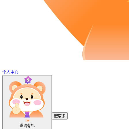
个人中心
更多
邀请有礼