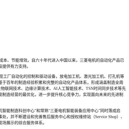
低成本、节能增效。自六十年代进入中国以来，三菱电机的自动化产品已
设提供有力支持。
实现工厂自动化的控制和驱动设备，放电加工机、激光加工机、打孔机等
基于百年的制造经验积累和完整的自动化产品体系，形成涵盖制造全周
T工业物联网技术、边缘计算技术、AI人工智能技术、TSN时间同步技术等先
现制造经营的最优化，进一步提升核心竞争力，实现面向未来的先进制
年，上海“三菱电机智能制造科创中心”和常熟“三菱电机智能装备应用中心”同时落成启
不断建设和完善售后服务中心和授权维修站（Service Shop）、
络、现场展示的综合服务体系。