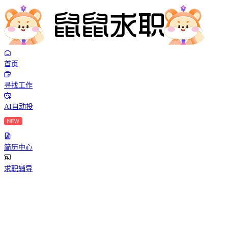
首页
寻找工作
AI自动投
简历中心
求职辅导