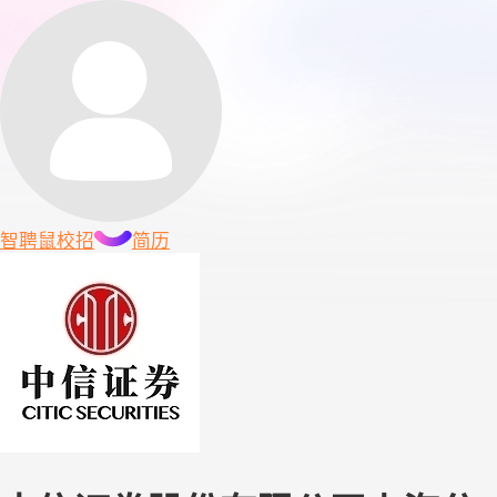
智聘鼠
校招
简历