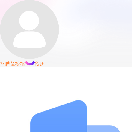
智聘鼠
校招
简历