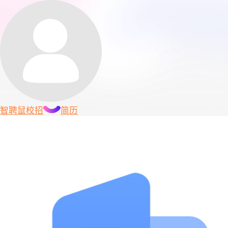
智聘鼠
校招
简历