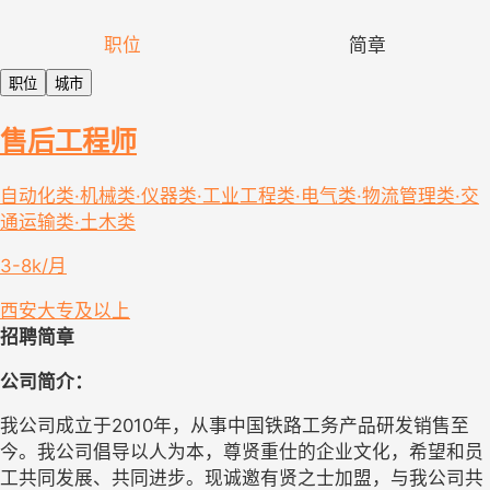
职位
简章
职位
城市
售后工程师
自动化类·机械类·仪器类·工业工程类·电气类·物流管理类·交
通运输类·土木类
3-8k/月
西安
大专及以上
招聘简章
公司简介：  
我公司成立于
2010
年
，
从事中国铁路工务产品研发销售至
今。
我公司倡导以人为本，尊贤重仕的企业文化，希望和员
工共同发展、共同进步。现诚邀有贤之士加盟，与我公司共