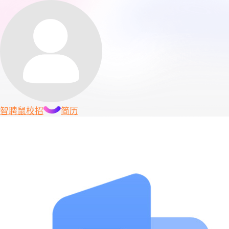
智聘鼠
校招
简历