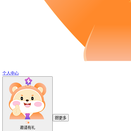
个人中心
更多
邀请有礼