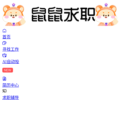
首页
寻找工作
AI自动投
简历中心
求职辅导