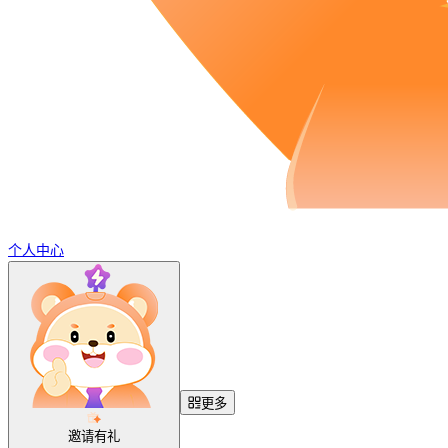
个人中心
更多
邀请有礼