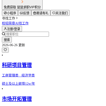
免费获取 鼠鼠求职VIP积分
小程序
反馈
邀请有礼
关注我们
寻找工作
校招简章
AI找工作
注册/登录
搜索
2026-06-26 更新
科研项目管理
工商管理类 · 经济学类
硕士及以上
蚌埠
12w/年
市场开拓管理