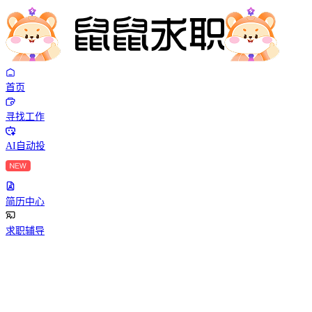
首页
寻找工作
AI自动投
简历中心
求职辅导