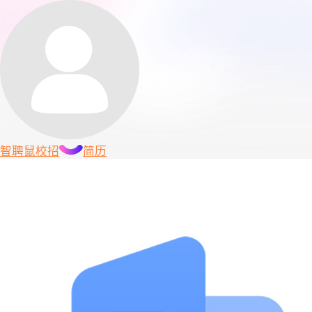
智聘鼠
校招
简历