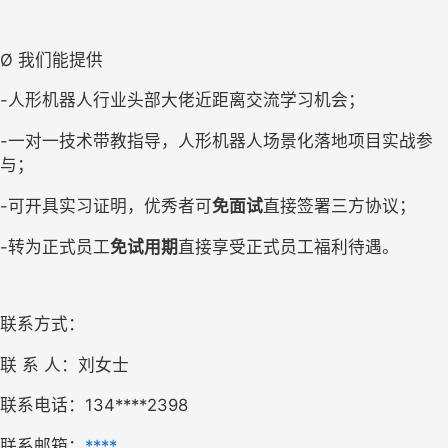
Ø 
我们能提供
-人形机器人行业头部大佬近距离交流学习机会；
-
一对一技术带教指导，人形机器人场景化落地项目实战参
与
；
-可开具实习证明，优秀者可
免面试
直接
签署三方协议
；
-转为正式员工
免试用期
直接享受正式员工福利待遇。
联系方式：
联
系
人：
刘女士
联系电话：
134****2398
联系邮箱：
****