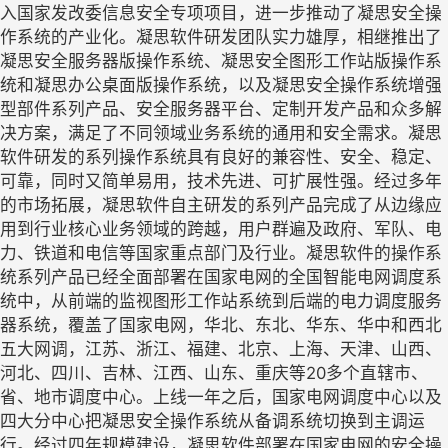
入国家发改委信息安全专项项目，进一步推动了凝思安全操
作系统的产业化。凝思软件研发团队实力雄厚，相继推出了
凝思安全服务器版操作系统、凝思安全图形工作站版操作系
统和凝思办公桌面版操作系统，以及凝思安全操作系统增强
型部件系列产品、安全服务器平台、定制开发产品和众多解
决方案，满足了不同领域业务系统的通用和安全需求。凝思
软件研发的系列操作系统具有良好的兼容性、安全、稳定、
可靠，同时又简单易用，技术先进、可扩展性强。经过多年
的市场拓展，凝思软件自主研发的系列产品完成了从边缘应
用到行业核心业务领域的跨越，用户群遍及政府、军队、电
力、铁道和电信等国家重点部门及行业。凝思软件的操作系
统系列产品已经全面部署在国家电网的全国智能电网调度系
统中，从前端的监视图形工作站系统到后端的电力调度服务
器系统，覆盖了国家电网，华北、东北、华东、华中和西北
五大网调，江苏、浙江、福建、北京、上海、天津、山西、
河北、四川、吉林、江西、山东、重庆等20多个直辖市、
省、地市调度中心。上线一年之后，国家电网调度中心以及
四大分中心把凝思安全操作系统从备调系统切换到主调运
行。经过四年规模建设，凝思软件部署在国家电网的安全操