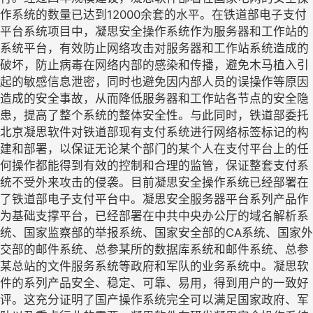
作系统的数量已达到12000余套的水平。在铁道部电子支付
平台系统项目中，凝思安全操作系统作为服务器和工作站的
系统平台，有效防止网络攻击对服务器和工作站系统造成的
破坏，防止病毒在网络内部的感染和传播，避免木马植入引
起的敏感信息泄密，同时也避免因内部人员的误操作等原因
造成的安全事故，从而降低服务器和工作站各节点的安全隐
患，提高了整个系统的整体安全性。与此同时，铁道部委托
北京凝思软件对铁道部现有支付系统进行网络标签标记的构
建和部署，以保证无论某个部门的某个人在支付平台上的任
何操作都能得到有效的控制和合理的监管，保证整套支付系
统不受外来攻击的侵袭。目前凝思安全操作系统已经部署在
了铁道部电子支付平台中。凝思安全服务器平台系列产品作
为基础支撑平台，已经部署在中共中央办公厅的域名解析系
统、国家监察部的举报系统、国家安全部的CA系统、国家外
交部的邮件系统、总参某所的数据库系统和邮件系统、总参
某总站的文件服务系统等政府和军队的业务系统中。凝思软
件的系列产品安全、稳定、可靠、易用，得到用户的一致好
评。这充分证明了国产操作系统完全可以满足国家政府、军